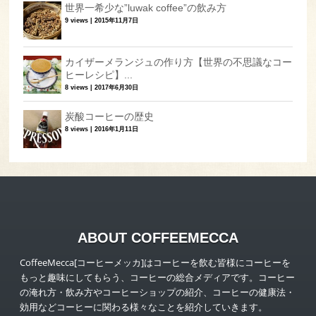
世界一希少な”luwak coffee”の飲み方
9 views
|
2015年11月7日
カイザーメランジュの作り方【世界の不思議なコー
ヒーレシピ】...
8 views
|
2017年6月30日
炭酸コーヒーの歴史
8 views
|
2016年1月11日
ABOUT COFFEEMECCA
CoffeeMecca[コーヒーメッカ]はコーヒーを飲む皆様にコーヒーを
もっと趣味にしてもらう、コーヒーの総合メディアです。コーヒー
の淹れ方・飲み方やコーヒーショップの紹介、コーヒーの健康法・
効用などコーヒーに関わる様々なことを紹介していきます。