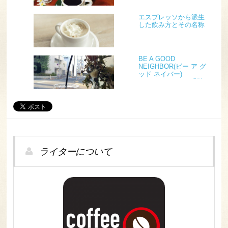
エスプレッソから派生
した飲み方とその名称
BE A GOOD
NEIGHBOR(ビー ア グ
ッド ネイバー)
COFFEE KIOSK 千駄ヶ
谷
ライターについて