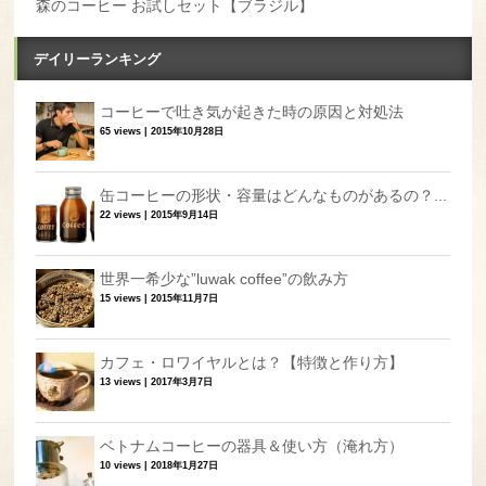
森のコーヒー お試しセット【ブラジル】
デイリーランキング
コーヒーで吐き気が起きた時の原因と対処法
65 views
|
2015年10月28日
缶コーヒーの形状・容量はどんなものがあるの？...
22 views
|
2015年9月14日
世界一希少な”luwak coffee”の飲み方
15 views
|
2015年11月7日
カフェ・ロワイヤルとは？【特徴と作り方】
13 views
|
2017年3月7日
ベトナムコーヒーの器具＆使い方（淹れ方）
10 views
|
2018年1月27日