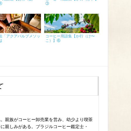
④
③
法「アクアパルプメソッ
コーヒー用語集【か行（け〜
は
こ）】⑥
て
れ。親族がコーヒー卸売業を営み、幼少より喫茶
ーに親しみがある。ブラジルコーヒー鑑定士・