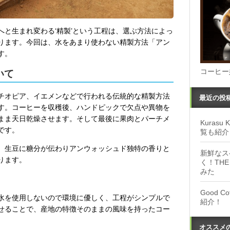
と生まれ変わる‘精製’という工程は、選ぶ方法によっ
ります。今回は、水をあまり使わない精製方法「アン
す。
コーヒー
いて
チオピア、イエメンなどで行われる伝統的な精製方法
最近の投
す。コーヒーを収穫後、ハンドピックで欠点や異物を
まま天日乾燥させます。そして最後に果肉とパーチメ
Kuras
です。
覧も紹介
、生豆に糖分が伝わりアンウォッシュド独特の香りと
新鮮なス
ります。
く！THE
みた
Good 
水を使用しないので環境に優しく、工程がシンプルで
紹介！
せることで、産地の特徴そのままの風味を持ったコー
オススメ