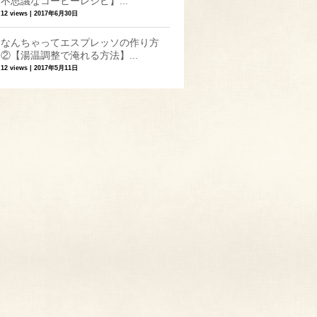
不思議なコーヒーレシピ】...
12 views
|
2017年6月30日
なんちゃってエスプレッソの作り方
②【湯温調整で淹れる方法】...
12 views
|
2017年5月11日