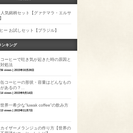
 人気銘柄セット【グァテマラ・エルサ
】
ヒー お試しセット【ブラジル】
ランキング
コーヒーで吐き気が起きた時の原因と
対処法
56 views
|
2015年10月28日
缶コーヒーの形状・容量はどんなもの
があるの？...
14 views
|
2015年9月14日
世界一希少な”luwak coffee”の飲み方
13 views
|
2015年11月7日
カイザーメランジュの作り方【世界の