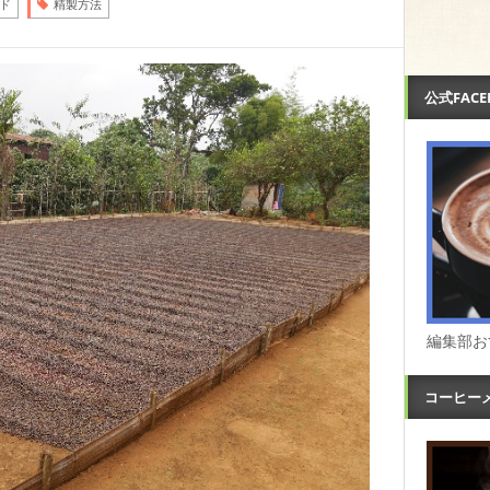
ド
精製方法
公式FAC
編集部お
コーヒー