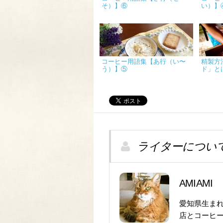
そ）】⑥
い）】
コーヒー用語集【あ行（い〜
精製方
う）】⑤
ド」と
ライターについ
AMIAMI
愛知県生ま
店とコーヒ