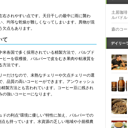
土居珈琲
左右されやすい点です。天日干しの最中に雨に襲わ
ルバドル
い、均等な乾燥が難しくなってしまいます。異物が混
う欠点もあります。
森のコー
いて
デイリー
中米各国で多く採用されている精製方法で、パルプド
ーヒーを収穫後、パルパーで皮をむき果肉や粘液質を
る方法です。
リーだけなので、未熟なチェリーや欠点チェリーの選
で、品質の高いコーヒーができます。アンウォッシュ
”の精製方法とも言われています。コーヒー豆に残され
みの強いコーヒーになります。
ュドの利点“環境に優しい”特性に加え、パルパーでの
”利点も持っています。水資源の乏しい地域や小規模農