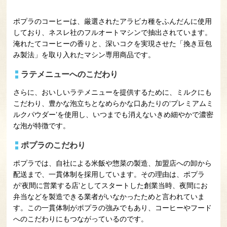
ポプラのコーヒーは、厳選されたアラビカ種をふんだんに使用
しており、ネスレ社のフルオートマシンで抽出されています。
淹れたてコーヒーの香りと、深いコクを実現させた「挽き豆包
み製法」を取り入れたマシン専用商品です。
ラテメニューへのこだわり
さらに、おいしいラテメニューを提供するために、ミルクにも
こだわり、豊かな泡立ちとなめらかな口あたりの‘プレミアムミ
ルクパウダー’を使用し、いつまでも消えないきめ細やかで濃密
な泡が特徴です。
ポプラのこだわり
ポプラでは、自社による米飯や惣菜の製造、加盟店への卸から
配送まで、一貫体制を採用しています。その理由は、ポプラ
が‘夜間に営業する店’としてスタートした創業当時、夜間にお
弁当などを製造できる業者がいなかったためと言われていま
す。この一貫体制がポプラの強みでもあり、コーヒーやフード
へのこだわりにもつながっているのです。