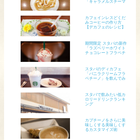
「キャラメルスチーマ
ー」
カフェインレスどくだ
みコーヒーの作り方
【デカフェのレシピ】
期間限定 スタバの新作
「ラズベリーホワイト
チョコレートフラペチ
ーノ®」
スタバのディカフェ
「バニラクリームフラ
ペチーノ」を飲んでみ
ました
スタバで飲みたい低カ
ロリードリンクランキ
ング
カプチーノをさらに美
味しくする美味しくす
るカスタマイズ術