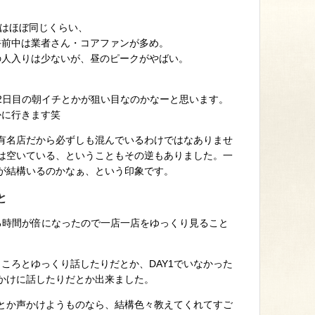
入りはほぼ同じくらい、
午前中は業者さん・コアファンが多め。
の人入りは少ないが、昼のピークがやばい。
2日目の朝イチとかが狙い目なのかなーと思います。
かに行きます笑
有名店だから必ずしも混んでいるわけではなありませ
2では空いている、ということもその逆もありました。一
が結構いるのかなぁ、という印象です。
と
る時間が倍になったので一店一店をゆっくり見ること
ところとゆっくり話したりだとか、DAY1でいなかった
かけに話したりだとか出来ました。
とか声かけようものなら、結構色々教えてくれてすご