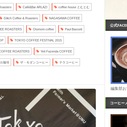
Roasters
Café&Bar ARLAZI
coffee house とむとむ
Glitch Coffee & Roasters
NAGASAWA COFFEE
公式FAC
EE ROASTERS
Otomoni coffee
Paul Bassett
OP
TOKYO COFFEE FESTIVAL 2015
COFFEE ROASTERS
Yeti Fazenda COFFEE
カ珈琲
ザ・モダンコーヒー
テラコーヒー
編集部お
コーヒー