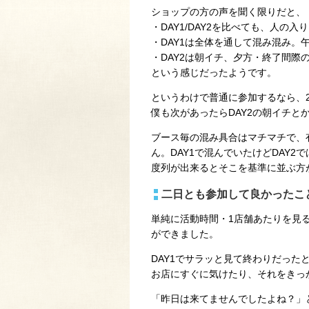
ショップの方の声を聞く限りだと、
・DAY1/DAY2を比べても、人の
・DAY1は全体を通して混み混み。
・DAY2は朝イチ、夕方・終了間際
という感じだったようです。
というわけで普通に参加するなら、
僕も次があったらDAY2の朝イチと
ブース毎の混み具合はマチマチで、
ん。DAY1で混んでいたけどDAY
度列が出来るとそこを基準に並ぶ方
二日とも参加して良かったこ
単純に活動時間・1店舗あたりを見
ができました。
DAY1でサラッと見て終わりだった
お店にすぐに気けたり、それをきっ
「昨日は来てませんでしたよね？」