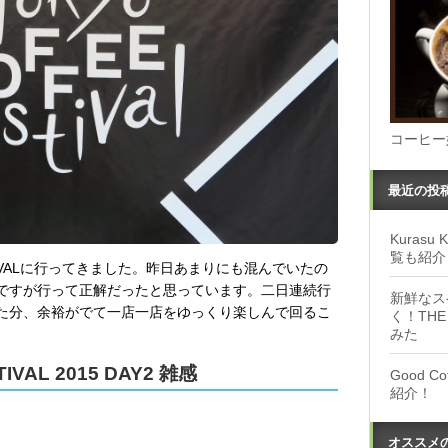
コーヒー
最近の投
Kuras
覧も紹介
ESTIVALに行ってきました。昨日あまりにも混んでいたの
ですが行って正解だったと思っています。二日連続行
新鮮なス
た分、余裕がでて一店一店をゆっくり楽しんで回るこ
く！THE
みた
IVAL 2015 DAY2 雑感
Good 
紹介！
オススメ