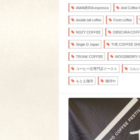
AMAMERIA espresso
And Coffee 
double tall coffee
Foret coffee
NOZY COFFEE
OBSCURA COFF
Single O Japan
THE COFFEE SH
TRUNK COFFEE
WOODBERRY 
コーヒー豆専門店イースト
コルシ
もとえ珈琲
珈琲や