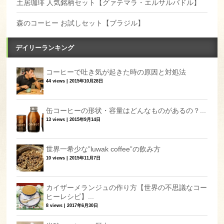
土居珈琲 人気銘柄セット【グァテマラ・エルサルバドル】
森のコーヒー お試しセット【ブラジル】
デイリーランキング
コーヒーで吐き気が起きた時の原因と対処法
44 views
|
2015年10月28日
缶コーヒーの形状・容量はどんなものがあるの？...
13 views
|
2015年9月14日
世界一希少な”luwak coffee”の飲み方
10 views
|
2015年11月7日
カイザーメランジュの作り方【世界の不思議なコー
ヒーレシピ】...
8 views
|
2017年6月30日