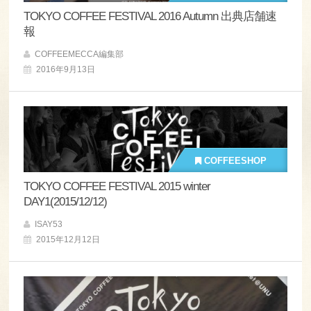
TOKYO COFFEE FESTIVAL 2016 Autumn 出典店舗速
報
COFFEEMECCA編集部
2016年9月13日
COFFEESHOP
TOKYO COFFEE FESTIVAL 2015 winter
DAY1(2015/12/12)
ISAY53
2015年12月12日