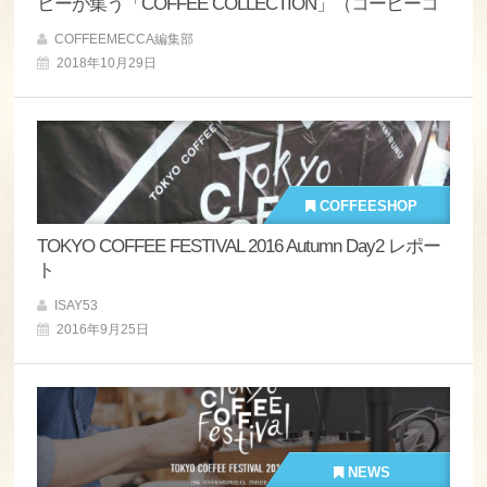
ヒーが集う「COFFEE COLLECTION」（コーヒーコ
レクション）が神田錦町で開催
COFFEEMECCA編集部
2018年10月29日
COFFEESHOP
TOKYO COFFEE FESTIVAL 2016 Autumn Day2 レポー
ト
ISAY53
2016年9月25日
NEWS