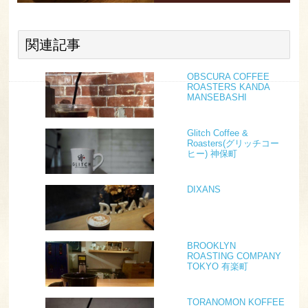
関連記事
OBSCURA COFFEE
ROASTERS KANDA
MANSEBASHI
Glitch Coffee &
Roasters(グリッチコー
ヒー) 神保町
DIXANS
BROOKLYN
ROASTING COMPANY
TOKYO 有楽町
TORANOMON KOFFEE