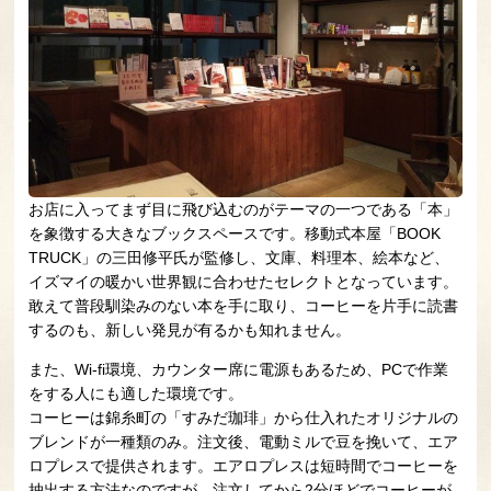
お店に入ってまず目に飛び込むのがテーマの一つである「本」
を象徴する大きなブックスペースです。移動式本屋「BOOK
TRUCK」の三田修平氏が監修し、文庫、料理本、絵本など、
イズマイの暖かい世界観に合わせたセレクトとなっています。
敢えて普段馴染みのない本を手に取り、コーヒーを片手に読書
するのも、新しい発見が有るかも知れません。
また、Wi-fi環境、カウンター席に電源もあるため、PCで作業
をする人にも適した環境です。
コーヒーは錦糸町の「すみだ珈琲」から仕入れたオリジナルの
ブレンドが一種類のみ。注文後、電動ミルで豆を挽いて、エア
ロプレスで提供されます。エアロプレスは短時間でコーヒーを
抽出する方法なのですが、注文してから2分ほどでコーヒーが