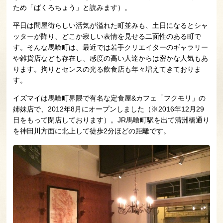
ため「ばくろちょう」と読みます）。
平日は問屋街らしい活気が溢れた町並みも、土日になるとシャ
ッターが降り、どこか寂しい表情を見せる二面性のある町で
す。そんな馬喰町は、最近では若手クリエイターのギャラリー
や雑貨店なども存在し、感度の高い人達からは密かな人気もあ
ります。拘りとセンスの光る飲食店も年々増えてきておりま
す。
イズマイは馬喰町界隈で有名な定食屋&カフェ「フクモリ」の
姉妹店で、2012年8月にオープンしました（※2016年12月29
日をもって閉店しております）。JR馬喰町駅を出て清洲橋通り
を神田川方面に北上して徒歩2分ほどの距離です。