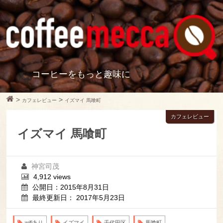
コーヒーをもっと趣味に
>
>
カフェレビュー
イズマイ 馬喰町
カフェレビュー
イズマイ 馬喰町
神宮司茂
4,912 views
公開日：2015年8月31日
最終更新日： 2017年5月23日
wifiあり
イズマイ
千代田区
馬喰町