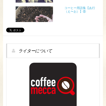
コーヒー用語集【あ行
（え〜お）】⑧
ライターについて