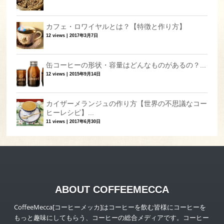
カフェ・ロワイヤルとは？【特徴と作り方】
12 views
|
2017年3月7日
缶コーヒーの形状・容量はどんなものがあるの？...
12 views
|
2015年9月14日
カイザーメランジュの作り方【世界の不思議なコー
ヒーレシピ】...
11 views
|
2017年6月30日
ABOUT COFFEEMECCA
CoffeeMecca[コーヒーメッカ]はコーヒーを飲む皆様にコーヒーを
もっと趣味にしてもらう、コーヒーの総合メディアです。コーヒー