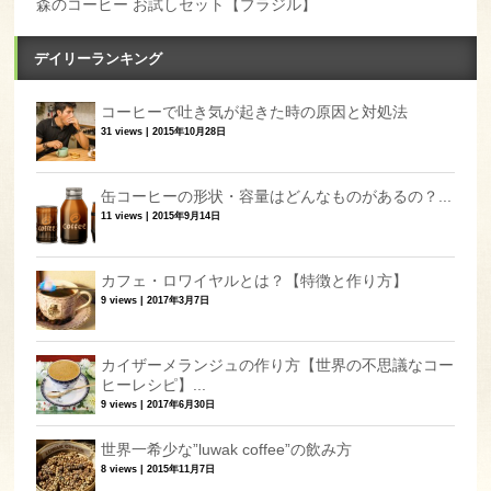
森のコーヒー お試しセット【ブラジル】
デイリーランキング
コーヒーで吐き気が起きた時の原因と対処法
31 views
|
2015年10月28日
缶コーヒーの形状・容量はどんなものがあるの？...
11 views
|
2015年9月14日
カフェ・ロワイヤルとは？【特徴と作り方】
9 views
|
2017年3月7日
カイザーメランジュの作り方【世界の不思議なコー
ヒーレシピ】...
9 views
|
2017年6月30日
世界一希少な”luwak coffee”の飲み方
8 views
|
2015年11月7日