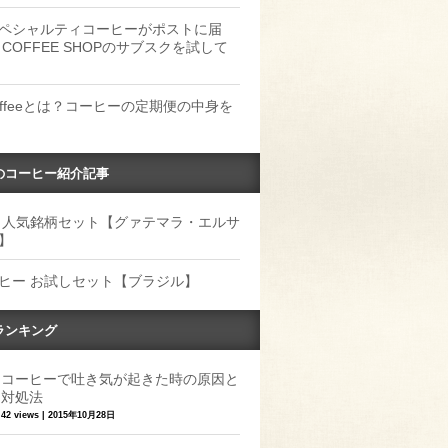
ペシャルティコーヒーがポストに届
 COFFEE SHOPのサブスクを試して
Coffeeとは？コーヒーの定期便の中身を
のコーヒー紹介記事
 人気銘柄セット【グァテマラ・エルサ
】
ヒー お試しセット【ブラジル】
ランキング
コーヒーで吐き気が起きた時の原因と
対処法
42 views
|
2015年10月28日