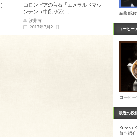
り）
コロンビアの宝石「エメラルドマウ
ンテン（中煎り②）」
編集部お
汐井有
2017年7月21日
コーヒー
コーヒー
最近の投
Kuras
覧も紹介