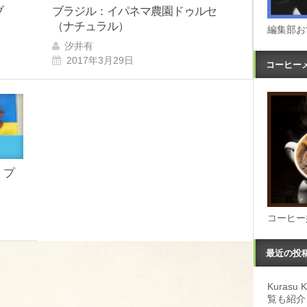
ブ
ブラジル：イパネマ農園ドゥルセ
（ナチュラル）
編集部お
汐井有
2017年3月29日
コーヒー
・プ
コーヒー
最近の投
Kuras
覧も紹介