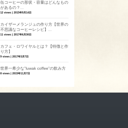
缶コーヒーの形状・容量はどんなもの
があるの？...
12 views
|
2015年9月14日
カイザーメランジュの作り方【世界の
不思議なコーヒーレシピ】...
11 views
|
2017年6月30日
カフェ・ロワイヤルとは？【特徴と作
り方】
9 views
|
2017年3月7日
世界一希少な”luwak coffee”の飲み方
8 views
|
2015年11月7日