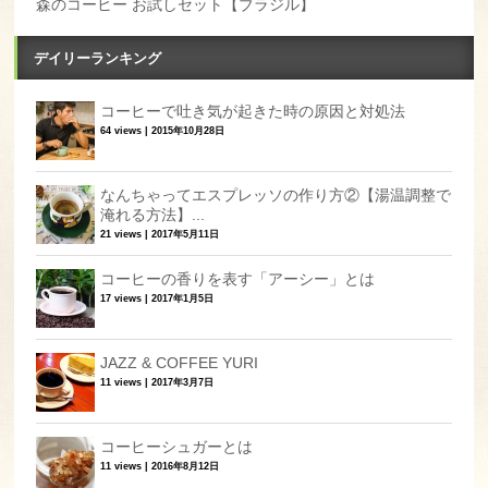
森のコーヒー お試しセット【ブラジル】
デイリーランキング
コーヒーで吐き気が起きた時の原因と対処法
64 views
|
2015年10月28日
なんちゃってエスプレッソの作り方②【湯温調整で
淹れる方法】...
21 views
|
2017年5月11日
コーヒーの香りを表す「アーシー」とは
17 views
|
2017年1月5日
JAZZ & COFFEE YURI
11 views
|
2017年3月7日
コーヒーシュガーとは
11 views
|
2016年8月12日