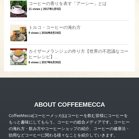
コーヒーの香りを表す「アーシー」とは
11 views
|
2017年1月5日
トルコ・コーヒーの淹れ方
9 views
|
2016年8月19日
カイザーメランジュの作り方【世界の不思議なコー
ヒーレシピ】...
8 views
|
2017年6月30日
ABOUT COFFEEMECCA
CoffeeMecca[コーヒーメッカ]はコーヒーを飲む皆様にコーヒーを
もっと趣味にしてもらう、コーヒーの総合メディアです。コーヒー
の淹れ方・飲み方やコーヒーショップの紹介、コーヒーの健康法・
効用などコーヒーに関わる様々なことを紹介していきます。