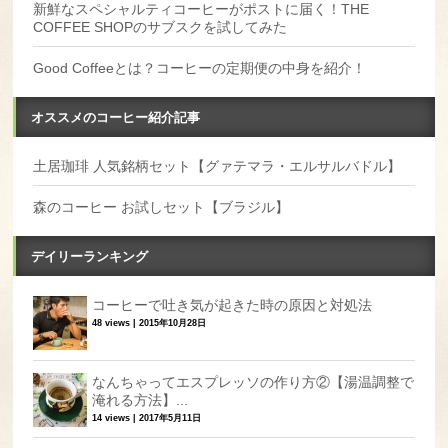
新鮮なスペシャルティコーヒーがポストに届く！THE
COFFEE SHOPのサブスクを試してみた
Good Coffeeとは？コーヒーの定期便の中身を紹介！
オススメのコーヒー紹介記事
土居珈琲 人気銘柄セット【グァテマラ・エルサルバドル】
森のコーヒー お試しセット【ブラジル】
デイリーランキング
コーヒーで吐き気が起きた時の原因と対処法
48 views
|
2015年10月28日
なんちゃってエスプレッソの作り方②【湯温調整で
淹れる方法】...
14 views
|
2017年5月11日