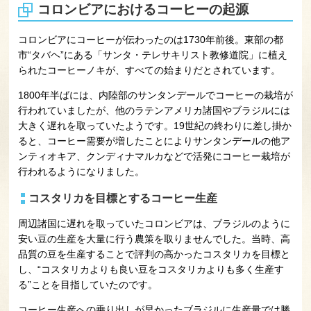
コロンビアにおけるコーヒーの起源
コロンビアにコーヒーが伝わったのは1730年前後。東部の都
市“タバヘ”にある「サンタ・テレサキリスト教修道院」に植え
られたコーヒーノキが、すべての始まりだとされています。
1800年半ばには、内陸部のサンタンデールでコーヒーの栽培が
行われていましたが、他のラテンアメリカ諸国やブラジルには
大きく遅れを取っていたようです。19世紀の終わりに差し掛か
ると、コーヒー需要が増したことによりサンタンデールの他ア
ンティオキア、クンディナマルカなどで活発にコーヒー栽培が
行われるようになりました。
コスタリカを目標とするコーヒー生産
周辺諸国に遅れを取っていたコロンビアは、ブラジルのように
安い豆の生産を大量に行う農策を取りませんでした。当時、高
品質の豆を生産することで評判の高かったコスタリカを目標と
し、“コスタリカよりも良い豆をコスタリカよりも多く生産す
る”ことを目指していたのです。
コーヒー生産への乗り出しが早かったブラジルに生産量では勝