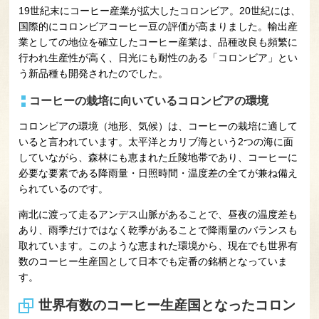
19世紀末にコーヒー産業が拡大したコロンビア。20世紀には、
国際的にコロンビアコーヒー豆の評価が高まりました。輸出産
業としての地位を確立したコーヒー産業は、品種改良も頻繁に
行われ生産性が高く、日光にも耐性のある「コロンビア」とい
う新品種も開発されたのでした。
コーヒーの栽培に向いているコロンビアの環境
コロンビアの環境（地形、気候）は、コーヒーの栽培に適して
いると言われています。太平洋とカリブ海という2つの海に面
していながら、森林にも恵まれた丘陵地帯であり、コーヒーに
必要な要素である降雨量・日照時間・温度差の全てが兼ね備え
られているのです。
南北に渡って走るアンデス山脈があることで、昼夜の温度差も
あり、雨季だけではなく乾季があることで降雨量のバランスも
取れています。このような恵まれた環境から、現在でも世界有
数のコーヒー生産国として日本でも定番の銘柄となっていま
す。
世界有数のコーヒー生産国となったコロン