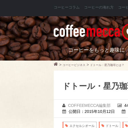
コーヒーコラム
コーヒーの淹れ方
コー
コーヒーをもっと趣味に
>
>
コーヒービジネス
ドトール・星乃珈琲とは？
ドトール・星乃珈
COFFEEMECCA編集部
4
公開日：2015年10月12日
エクセルシオール
ドトール