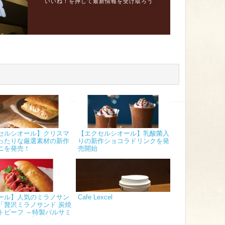
いいね！を押して最新情報を受け取ろう
セルシオール】クリスマ
【エクセルシオール】乳酸菌入
ったりな厳選素材の新作
りの新作ショコラドリンクを発
ニを発売！
売開始
ール】人気のミラノサン
Cafe Lexcel
「贅沢ミラノサンド 炭焼
トビーフ ～特製バルサミ
ス～」を限定発売