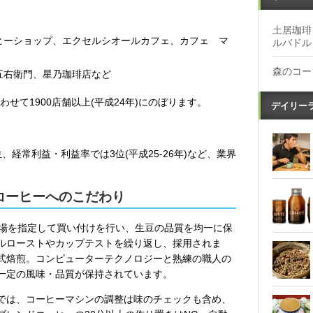
土居珈琲
ヒーショップ、エクセルシオールカフェ、カフェ マ
ルバドル
森のコー
五右衛門、星乃珈琲店など
せて1900店舗以上(平成24年)にのぼります。
デイリー
経常利益・利益率では3位(平成25-26年)など、業界
コーヒーへのこだわり
農場を指定して買い付けを行い、生豆の品質を均一に保
ルローストやカップテストを繰り返し、採用されま
式焙煎。コンピューターテクノロジーと熟練の職人の
一定の風味・品質が保持されています。
では、コーヒーマシンの調整は味のチェックも含め、