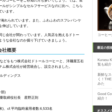
ールコーヒーをご存知の方も多いでしょう。では、星
ールがシンプルなセルフサービスなのに比べ、こちら
ています。
で淹れられています。また、ふわふわのスフレパンケ
を伸ばしています。
同じ会社が関わっています。人気店を抱えるドトー
コーヒー
ような会社なのか掘り下げていきましょう。
最近の投
会社概要
Kuras
プなどをもつ株式会社ドトールコーヒーと、洋麺屋五右
覧も紹介
テム株式会社が経営統合し、設立されました。
新鮮なス
ールディングス
く！THE
みた
部)
Good 
大乗取締役社長 星野正則
紹介！
末)、cf.平均臨時雇用者数:6,533名
オススメ