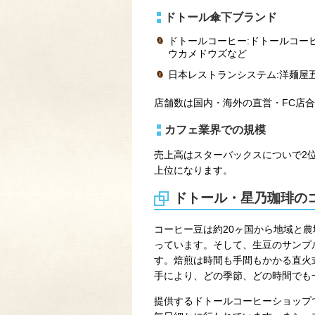
ドトール傘下ブランド
ドトールコーヒー:ドトールコー
ウカメドウズなど
日本レストランシステム:洋麺屋
店舗数は国内・海外の直営・FC店合わ
カフェ業界での規模
売上高はスターバックスについで2位、
上位になります。
ドトール・星乃珈琲の
コーヒー豆は約20ヶ国から地域と
っています。そして、生豆のサンプ
す。焙煎は時間も手間もかかる直火
手により、どの季節、どの時間でも
提供するドトールコーヒーショップ