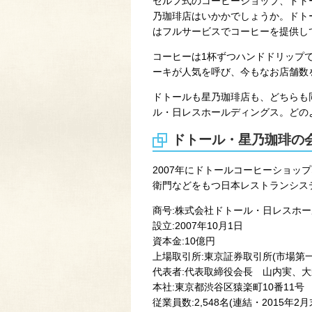
セルフ式のコーヒーショップ、ドト
乃珈琲店はいかかでしょうか。ドト
はフルサービスでコーヒーを提供し
コーヒーは1杯ずつハンドドリップ
ーキが人気を呼び、今もなお店舗数
ドトールも星乃珈琲店も、どちらも
ル・日レスホールディングス。どの
ドトール・星乃珈琲の
2007年にドトールコーヒーショッ
衛門などをもつ日本レストランシス
商号:株式会社ドトール・日レスホ
設立:2007年10月1日
資本金:10億円
上場取引所:東京証券取引所(市場第一
代表者:代表取締役会長 山内実、
本社:東京都渋谷区猿楽町10番11号
従業員数:2,548名(連結・2015年2月