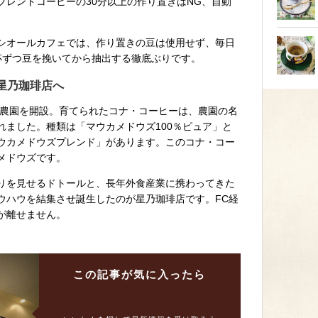
ブレンドコーヒーの30分以上の作り置きはNG、自動
シオールカフェでは、作り置きの豆は使用せず、毎日
杯ずつ豆を挽いてから抽出する徹底ぶりです。
星乃珈琲店へ
社農園を開設。育てられたコナ・コーヒーは、農園の名
れました。種類は「マウカメドウズ100％ピュア」と
ウカメドウズプレンド」があります。このコナ・コー
メドウズです。
りを見せるドトールと、長年外食産業に携わってきた
ウハウを結集させ誕生したのが星乃珈琲店です。FC経
が離せません。
この記事が
気に入ったら