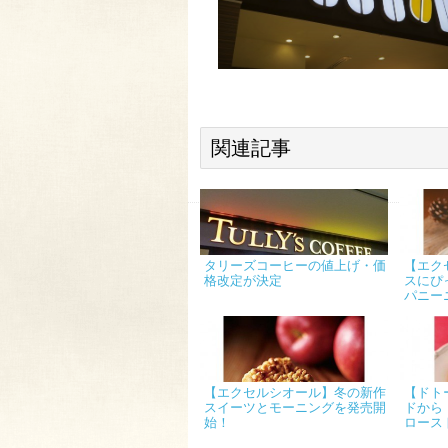
関連記事
タリーズコーヒーの値上げ・価
【エク
格改定が決定
スにぴ
パニー
【エクセルシオール】冬の新作
【ドト
スイーツとモーニングを発売開
ドから
始！
ロース
コソー