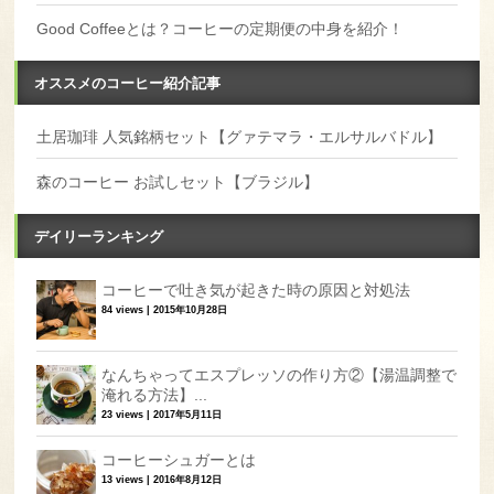
Good Coffeeとは？コーヒーの定期便の中身を紹介！
オススメのコーヒー紹介記事
土居珈琲 人気銘柄セット【グァテマラ・エルサルバドル】
森のコーヒー お試しセット【ブラジル】
デイリーランキング
コーヒーで吐き気が起きた時の原因と対処法
84 views
|
2015年10月28日
なんちゃってエスプレッソの作り方②【湯温調整で
淹れる方法】...
23 views
|
2017年5月11日
コーヒーシュガーとは
13 views
|
2016年8月12日