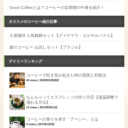
Good Coffeeとは？コーヒーの定期便の中身を紹介！
オススメのコーヒー紹介記事
土居珈琲 人気銘柄セット【グァテマラ・エルサルバドル】
森のコーヒー お試しセット【ブラジル】
デイリーランキング
コーヒーで吐き気が起きた時の原因と対処法
43 views
|
2015年10月28日
なんちゃってエスプレッソの作り方②【湯温調整で
淹れる方法】...
13 views
|
2017年5月11日
コーヒーの香りを表す「アーシー」とは
9 views
|
2017年1月5日