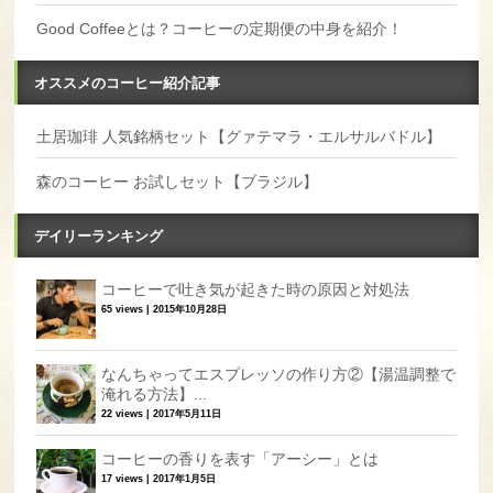
Good Coffeeとは？コーヒーの定期便の中身を紹介！
オススメのコーヒー紹介記事
土居珈琲 人気銘柄セット【グァテマラ・エルサルバドル】
森のコーヒー お試しセット【ブラジル】
デイリーランキング
コーヒーで吐き気が起きた時の原因と対処法
65 views
|
2015年10月28日
なんちゃってエスプレッソの作り方②【湯温調整で
淹れる方法】...
22 views
|
2017年5月11日
コーヒーの香りを表す「アーシー」とは
17 views
|
2017年1月5日