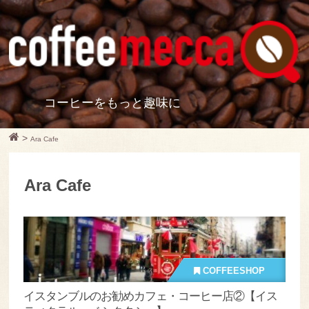
コーヒーをもっと趣味に
>
Ara Cafe
Ara Cafe
COFFEESHOP
イスタンブルのお勧めカフェ・コーヒー店②【イス