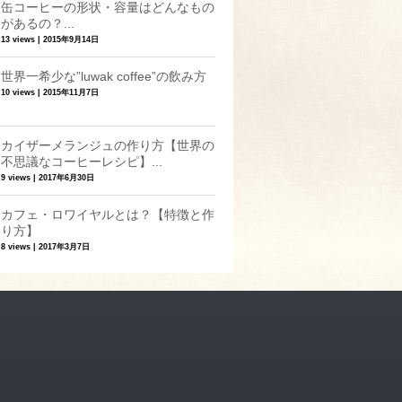
缶コーヒーの形状・容量はどんなもの
があるの？...
13 views
|
2015年9月14日
世界一希少な”luwak coffee”の飲み方
10 views
|
2015年11月7日
カイザーメランジュの作り方【世界の
不思議なコーヒーレシピ】...
9 views
|
2017年6月30日
カフェ・ロワイヤルとは？【特徴と作
り方】
8 views
|
2017年3月7日