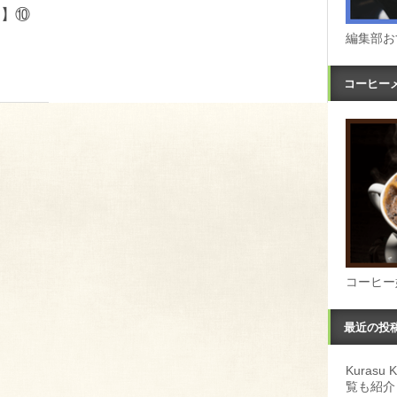
）】⑩
編集部お
コーヒー
コーヒー
最近の投
Kuras
覧も紹介