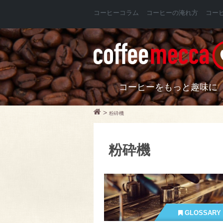
コーヒーコラム
コーヒーの淹れ方
コー
コーヒーをもっと趣味に
>
粉砕機
粉砕機
GLOSSARY