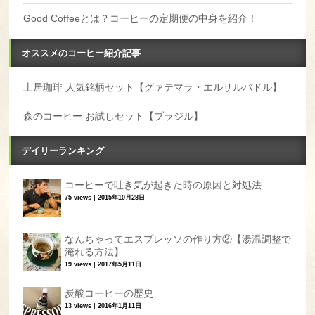
Good Coffeeとは？コーヒーの定期便の中身を紹介！
オススメのコーヒー紹介記事
土居珈琲 人気銘柄セット【グァテマラ・エルサルバドル】
森のコーヒー お試しセット【ブラジル】
デイリーランキング
コーヒーで吐き気が起きた時の原因と対処法
75 views
|
2015年10月28日
なんちゃってエスプレッソの作り方②【湯温調整で
淹れる方法】...
19 views
|
2017年5月11日
炭酸コーヒーの歴史
13 views
|
2016年1月11日