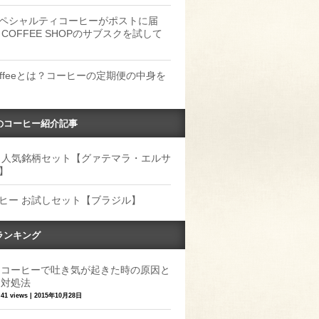
ペシャルティコーヒーがポストに届
 COFFEE SHOPのサブスクを試して
Coffeeとは？コーヒーの定期便の中身を
のコーヒー紹介記事
 人気銘柄セット【グァテマラ・エルサ
】
ヒー お試しセット【ブラジル】
ランキング
コーヒーで吐き気が起きた時の原因と
対処法
41 views
|
2015年10月28日