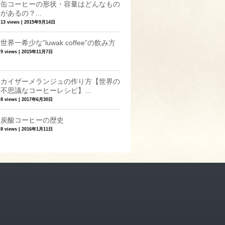
缶コーヒーの形状・容量はどんなもの
があるの？...
13 views
|
2015年9月14日
世界一希少な”luwak coffee”の飲み方
9 views
|
2015年11月7日
カイザーメランジュの作り方【世界の
不思議なコーヒーレシピ】...
8 views
|
2017年6月30日
炭酸コーヒーの歴史
8 views
|
2016年1月11日