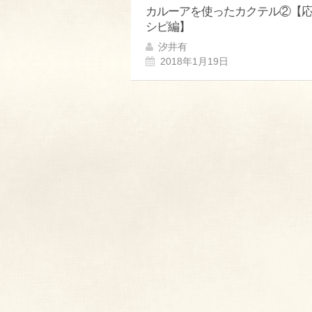
カルーアを使ったカクテル②【
シピ編】
汐井有
2018年1月19日