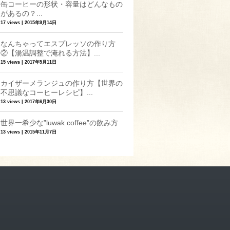
缶コーヒーの形状・容量はどんなもの
があるの？...
17 views
|
2015年9月14日
なんちゃってエスプレッソの作り方
②【湯温調整で淹れる方法】...
15 views
|
2017年5月11日
カイザーメランジュの作り方【世界の
不思議なコーヒーレシピ】...
13 views
|
2017年6月30日
世界一希少な”luwak coffee”の飲み方
13 views
|
2015年11月7日