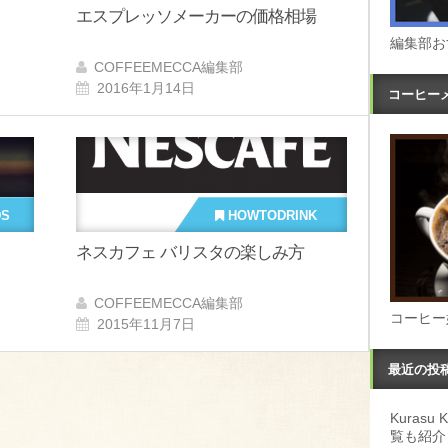
エスプレッソメーカーの価格相場
編集部お
COFFEEMECCA編集部
2016年1月14日
コーヒー
DS
HOWTODRINK
ネスカフェ バリスタの楽しみ方
COFFEEMECCA編集部
コーヒー
2015年11月7日
最近の投
Kuras
覧も紹介