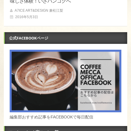
味しさ体験！いざバンコクへ
A7ICE ART&DESIGN 兼松江梨
2016年5月3日
公式FACEBOOKページ
編集部おすすめ記事をFACEBOOKで毎日配信