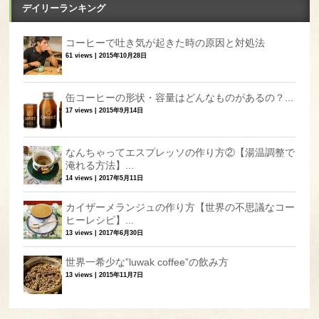
デイリーランキング
コーヒーで吐き気が起きた時の原因と対処法
61 views
|
2015年10月28日
缶コーヒーの形状・容量はどんなものがあるの？...
17 views
|
2015年9月14日
なんちゃってエスプレッソの作り方②【湯温調整で
淹れる方法】...
14 views
|
2017年5月11日
カイザーメランジュの作り方【世界の不思議なコー
ヒーレシピ】...
13 views
|
2017年6月30日
世界一希少な”luwak coffee”の飲み方
13 views
|
2015年11月7日