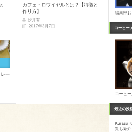
t
カフェ・ロワイヤルとは？【特徴と
作り方】
編集部お
汐井有
2017年3月7日
コーヒー
フレー
コーヒー
最近の投
Kuras
覧も紹介