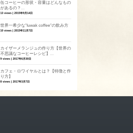
缶コーヒーの形状・容量はどんなもの
があるの？...
13 views
|
2015年9月14日
世界一希少な”luwak coffee”の飲み方
10 views
|
2015年11月7日
カイザーメランジュの作り方【世界の
不思議なコーヒーレシピ】...
9 views
|
2017年6月30日
カフェ・ロワイヤルとは？【特徴と作
り方】
8 views
|
2017年3月7日