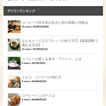
デイリーランキング
コーヒーで吐き気が起きた時の原因と対処法
42 views
|
2015年10月28日
なんちゃってエスプレッソの作り方②【湯温調整で
淹れる方法】...
13 views
|
2017年5月11日
コーヒーの香りを表す「アーシー」とは
9 views
|
2017年1月5日
トルコ・コーヒーの淹れ方
9 views
|
2016年8月19日
コーヒーシュガーとは
8 views
|
2016年8月12日