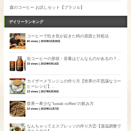
森のコーヒー お試しセット【ブラジル】
デイリーランキング
コーヒーで吐き気が起きた時の原因と対処法
60 views
|
2015年10月28日
缶コーヒーの形状・容量はどんなものがあるの？...
15 views
|
2015年9月14日
カイザーメランジュの作り方【世界の不思議なコー
ヒーレシピ】...
13 views
|
2017年6月30日
世界一希少な”luwak coffee”の飲み方
13 views
|
2015年11月7日
なんちゃってエスプレッソの作り方②【湯温調整で