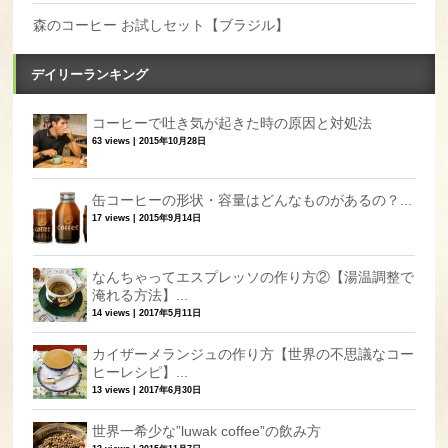
森のコーヒー お試しセット【ブラジル】
デイリーランキング
コーヒーで吐き気が起きた時の原因と対処法
63 views
|
2015年10月28日
缶コーヒーの形状・容量はどんなものがあるの？...
17 views
|
2015年9月14日
なんちゃってエスプレッソの作り方②【湯温調整で
淹れる方法】...
14 views
|
2017年5月11日
カイザーメランジュの作り方【世界の不思議なコー
ヒーレシピ】...
13 views
|
2017年6月30日
世界一希少な”luwak coffee”の飲み方