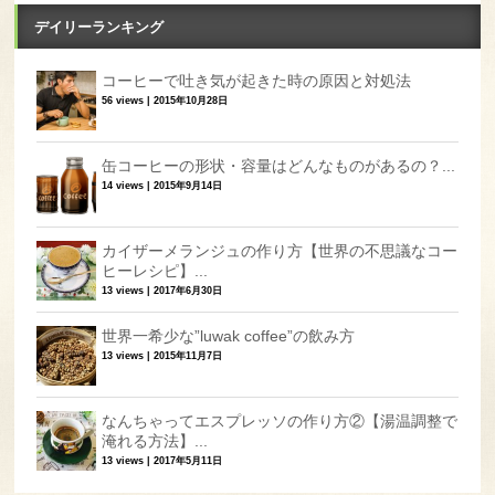
デイリーランキング
コーヒーで吐き気が起きた時の原因と対処法
56 views
|
2015年10月28日
缶コーヒーの形状・容量はどんなものがあるの？...
14 views
|
2015年9月14日
カイザーメランジュの作り方【世界の不思議なコー
ヒーレシピ】...
13 views
|
2017年6月30日
世界一希少な”luwak coffee”の飲み方
13 views
|
2015年11月7日
なんちゃってエスプレッソの作り方②【湯温調整で
淹れる方法】...
13 views
|
2017年5月11日