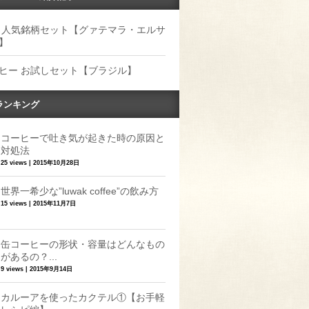
 人気銘柄セット【グァテマラ・エルサ
】
ヒー お試しセット【ブラジル】
ランキング
コーヒーで吐き気が起きた時の原因と
対処法
25 views
|
2015年10月28日
世界一希少な”luwak coffee”の飲み方
15 views
|
2015年11月7日
缶コーヒーの形状・容量はどんなもの
があるの？...
9 views
|
2015年9月14日
カルーアを使ったカクテル①【お手軽