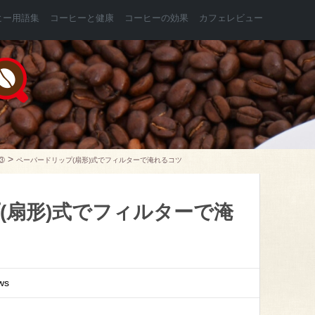
ヒー用語集
コーヒーと健康
コーヒーの効果
カフェレビュー
>
③
ペーパードリップ(扇形)式でフィルターで淹れるコツ
(扇形)式でフィルターで淹
ws