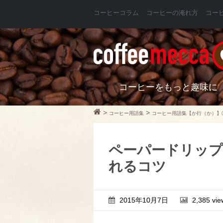
コーヒーコラム
コーヒーの淹れ方
コー
コーヒーをもっと趣味に
>
>
コーヒー用語集
コーヒー用語集【か行（か）】
ペーパードリップ
れるコツ
2015年10月7日
2,385 vie