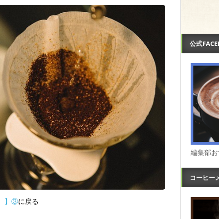
公式FAC
編集部お
コーヒー
）】③
に戻る