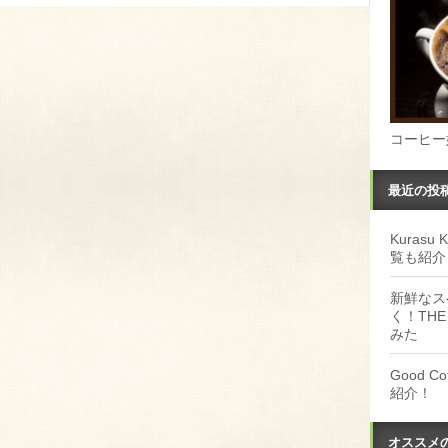
コーヒー
最近の投
Kuras
覧も紹介
新鮮なス
く！THE
みた
Good 
紹介！
オススメ