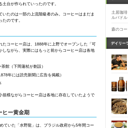
る土台が作られていったのです。
土居珈琲
ていたのは一部の上流階級者のみ。コーヒーはまだま
ルバドル
ったのです。
森のコー
デイリー
たコーヒー店は、1888年に上野でオープンした「可
かしながら、実際にはもっと前からコーヒー店は各地
ヒー茶館（下岡蓮杖が創設）
（1878年には読売新聞に広告を掲載）
亭
小規模ながらコーヒー店は各地に存在していたようで
ーヒー黄金期
進めていた「水野龍」は、ブラジル政府から5年間コー