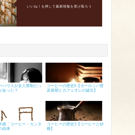
いいね！を押して最新情報を受け取ろう
ーハウスが女人禁制だっ
コーヒーの歴史5【ヨーロッパ普
があった？
及後期とカフェオレの誕生】
作曲「コーヒー・カンタ
コーヒーの歴史3【コーヒーと砂
の由来
糖】