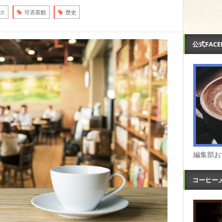
ス
可否茶館
歴史
公式FAC
編集部お
コーヒー