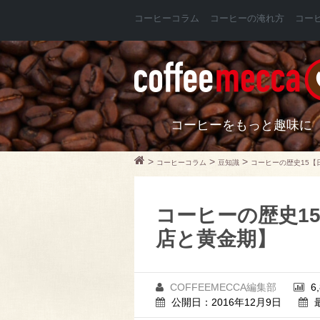
コーヒーコラム
コーヒーの淹れ方
コー
コーヒーをもっと趣味に
>
>
>
コーヒーコラム
豆知識
コーヒーの歴史15【
コーヒーの歴史1
店と黄金期】
COFFEEMECCA編集部
6
公開日：2016年12月9日