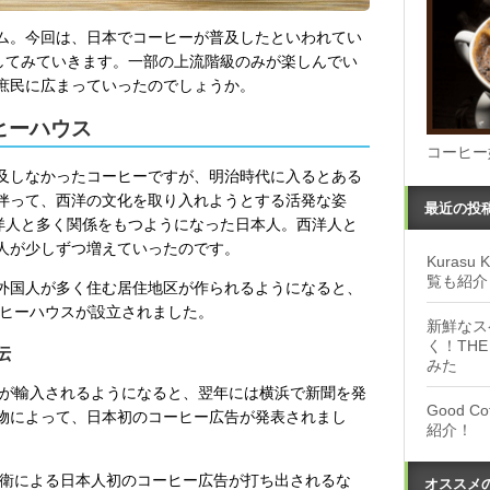
ム。今回は、日本でコーヒーが普及したといわれてい
関してみていきます。一部の上流階級のみが楽しんでい
庶民に広まっていったのでしょうか。
ヒーハウス
コーヒー
及しなかったコーヒーですが、明治時代に入るとある
伴って、西洋の文化を取り入れようとする活発な姿
最近の投
西洋人と多く関係をもつようになった日本人。西洋人と
人が少しずつ増えていったのです。
Kuras
覧も紹介
外国人が多く住む居住地区が作られるようになると、
ーヒーハウスが設立されました。
新鮮なス
く！THE
伝
みた
豆が輸入されるようになると、翌年には横浜で新聞を発
Good 
物によって、日本初のコーヒー広告が発表されまし
紹介！
兵衛による日本人初のコーヒー広告が打ち出されるな
オススメ