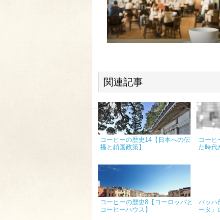
関連記事
コーヒーの歴史14【日本への伝
コーヒ
播と鎖国政策】
た時代
コーヒーの歴史8【ヨーロッパと
バッハ
コーヒーハウス】
ータ」