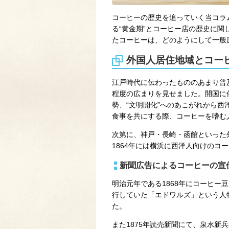
コーヒーの歴史を追っていく当コラ
る“黄金期”とコーヒー店の歴史に
たコーヒーは、どのようにして一般
外国人居住地域とコー
江戸時代に伝わったもののあまり普
程度の広まりを見せました。開国に
勢、“文明開化”へのあこがれから
食事を共にする際、コーヒーを嗜む
次第に、神戸・長崎・函館といった
1864年には横浜に西洋人向けのコ
新聞広告によるコーヒーの宣
明治元年である1868年にコーヒー
行していた「エドワルズ」という人
た。
また1875年読売新聞にて、泉水新