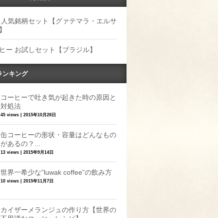
 人気銘柄セット【グァテマラ・エルサ
】
ヒー お試しセット【ブラジル】
ランキング
コーヒーで吐き気が起きた時の原因と
対処法
45 views
|
2015年10月28日
缶コーヒーの形状・容量はどんなもの
があるの？...
13 views
|
2015年9月14日
世界一希少な”luwak coffee”の飲み方
10 views
|
2015年11月7日
カイザーメランジュの作り方【世界の