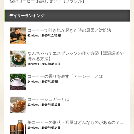
森のコーヒー お試しセット【ブラジル】
デイリーランキング
コーヒーで吐き気が起きた時の原因と対処法
62 views
|
2015年10月28日
なんちゃってエスプレッソの作り方②【湯温調整で
淹れる方法】...
18 views
|
2017年5月11日
コーヒーの香りを表す「アーシー」とは
14 views
|
2017年1月5日
コーヒーシュガーとは
11 views
|
2016年8月12日
缶コーヒーの形状・容量はどんなものがあるの？...
10 views
|
2015年9月14日