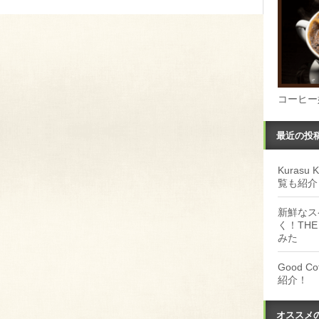
コーヒー
最近の投
Kuras
覧も紹介
新鮮なス
く！THE
みた
Good 
紹介！
オススメ