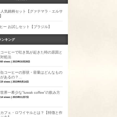
 人気銘柄セット【グァテマラ・エルサ
】
ヒー お試しセット【ブラジル】
ランキング
コーヒーで吐き気が起きた時の原因と
対処法
60 views
|
2015年10月28日
缶コーヒーの形状・容量はどんなもの
があるの？...
19 views
|
2015年9月14日
世界一希少な”luwak coffee”の飲み方
14 views
|
2015年11月7日
カフェ・ロワイヤルとは？【特徴と作