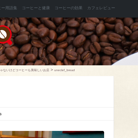
ヒー用語集
コーヒーと健康
コーヒーの効果
カフェレビュー
>
じゃないけどコーヒーも美味しいお店
uneclef_bread
s