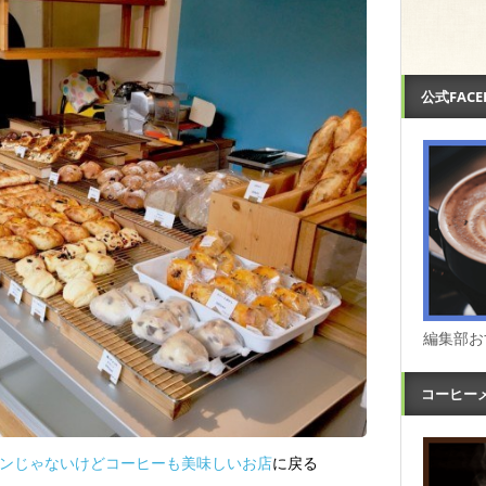
公式FAC
編集部お
コーヒー
インじゃないけどコーヒーも美味しいお店
に戻る