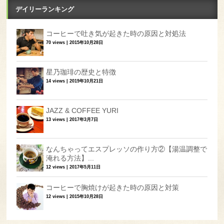
デイリーランキング
コーヒーで吐き気が起きた時の原因と対処法
70 views
|
2015年10月28日
星乃珈琲の歴史と特徴
14 views
|
2019年10月21日
JAZZ & COFFEE YURI
13 views
|
2017年3月7日
なんちゃってエスプレッソの作り方②【湯温調整で
淹れる方法】...
12 views
|
2017年5月11日
コーヒーで胸焼けが起きた時の原因と対策
12 views
|
2015年10月28日