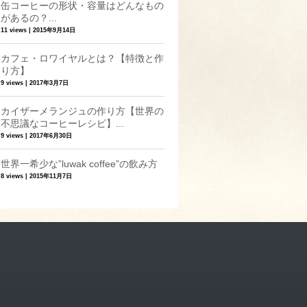
缶コーヒーの形状・容量はどんなもの
があるの？...
11 views
|
2015年9月14日
カフェ・ロワイヤルとは？【特徴と作
り方】
9 views
|
2017年3月7日
カイザーメランジュの作り方【世界の
不思議なコーヒーレシピ】...
9 views
|
2017年6月30日
世界一希少な”luwak coffee”の飲み方
8 views
|
2015年11月7日