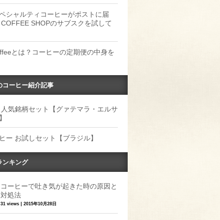
ペシャルティコーヒーがポストに届
 COFFEE SHOPのサブスクを試して
Coffeeとは？コーヒーの定期便の中身を
のコーヒー紹介記事
 人気銘柄セット【グァテマラ・エルサ
】
ヒー お試しセット【ブラジル】
ランキング
コーヒーで吐き気が起きた時の原因と
対処法
31 views
|
2015年10月28日