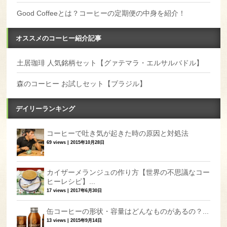
Good Coffeeとは？コーヒーの定期便の中身を紹介！
オススメのコーヒー紹介記事
土居珈琲 人気銘柄セット【グァテマラ・エルサルバドル】
森のコーヒー お試しセット【ブラジル】
デイリーランキング
コーヒーで吐き気が起きた時の原因と対処法
69 views
|
2015年10月28日
カイザーメランジュの作り方【世界の不思議なコー
ヒーレシピ】...
17 views
|
2017年6月30日
缶コーヒーの形状・容量はどんなものがあるの？...
13 views
|
2015年9月14日