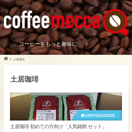
コーヒーをもっと趣味に
>
土居珈琲
土居珈琲
COFFEEGOODS
土居珈琲 初めての方向け「人気銘柄 セット」