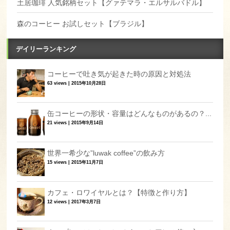
土居珈琲 人気銘柄セット【グァテマラ・エルサルバドル】
森のコーヒー お試しセット【ブラジル】
デイリーランキング
コーヒーで吐き気が起きた時の原因と対処法
63 views
|
2015年10月28日
缶コーヒーの形状・容量はどんなものがあるの？...
21 views
|
2015年9月14日
世界一希少な”luwak coffee”の飲み方
15 views
|
2015年11月7日
カフェ・ロワイヤルとは？【特徴と作り方】
12 views
|
2017年3月7日