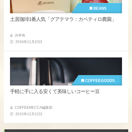
BEANS
土居珈琲1番人気「グアテマラ：カペティロ農園」
汐井有
2016年11月23日
COFFEEGOODS
手軽に手に入る安くて美味しいコーヒー豆
COFFEEMECCA編集部
2015年12月12日