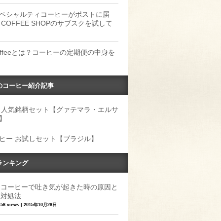
ペシャルティコーヒーがポストに届
 COFFEE SHOPのサブスクを試して
Coffeeとは？コーヒーの定期便の中身を
のコーヒー紹介記事
 人気銘柄セット【グァテマラ・エルサ
】
ヒー お試しセット【ブラジル】
ランキング
コーヒーで吐き気が起きた時の原因と
対処法
56 views
|
2015年10月28日