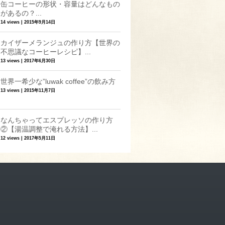
缶コーヒーの形状・容量はどんなもの
があるの？...
14 views
|
2015年9月14日
カイザーメランジュの作り方【世界の
不思議なコーヒーレシピ】...
13 views
|
2017年6月30日
世界一希少な”luwak coffee”の飲み方
13 views
|
2015年11月7日
なんちゃってエスプレッソの作り方
②【湯温調整で淹れる方法】...
12 views
|
2017年5月11日