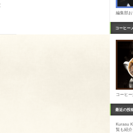
徴
編集部お
コーヒー
コーヒー
最近の投
Kuras
覧も紹介