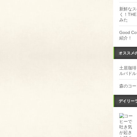
新鮮なス
く！THE
みた
Good 
紹介！
オススメ
土居珈琲
ルバドル
森のコー
デイリー