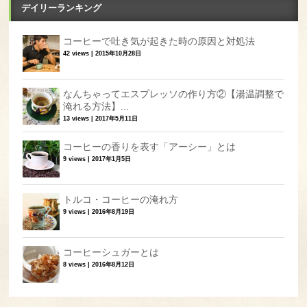
デイリーランキング
コーヒーで吐き気が起きた時の原因と対処法
42 views
|
2015年10月28日
なんちゃってエスプレッソの作り方②【湯温調整で
淹れる方法】...
13 views
|
2017年5月11日
コーヒーの香りを表す「アーシー」とは
9 views
|
2017年1月5日
トルコ・コーヒーの淹れ方
9 views
|
2016年8月19日
コーヒーシュガーとは
8 views
|
2016年8月12日