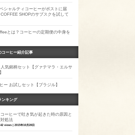
ペシャルティコーヒーがポストに届
 COFFEE SHOPのサブスクを試して
Coffeeとは？コーヒーの定期便の中身を
のコーヒー紹介記事
 人気銘柄セット【グァテマラ・エルサ
】
ヒー お試しセット【ブラジル】
ランキング
コーヒーで吐き気が起きた時の原因と
対処法
42 views
|
2015年10月28日