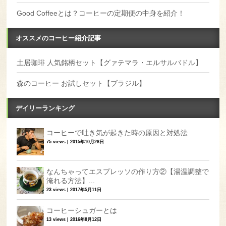
Good Coffeeとは？コーヒーの定期便の中身を紹介！
オススメのコーヒー紹介記事
土居珈琲 人気銘柄セット【グァテマラ・エルサルバドル】
森のコーヒー お試しセット【ブラジル】
デイリーランキング
コーヒーで吐き気が起きた時の原因と対処法
75 views
|
2015年10月28日
なんちゃってエスプレッソの作り方②【湯温調整で
淹れる方法】...
23 views
|
2017年5月11日
コーヒーシュガーとは
13 views
|
2016年8月12日