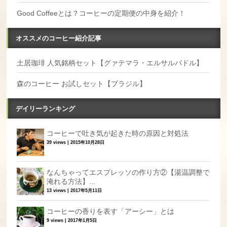
Good Coffeeとは？コーヒーの定期便の中身を紹介！
オススメのコーヒー紹介記事
土居珈琲 人気銘柄セット【グァテマラ・エルサルバドル】
森のコーヒー お試しセット【ブラジル】
デイリーランキング
コーヒーで吐き気が起きた時の原因と対処法
39 views
|
2015年10月28日
なんちゃってエスプレッソの作り方②【湯温調整で
淹れる方法】...
13 views
|
2017年5月11日
コーヒーの香りを表す「アーシー」とは
9 views
|
2017年1月5日