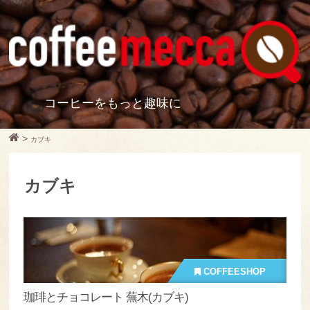
コーヒーをもっと趣味に
>
カブキ
カブキ
COFFEESHOP
珈琲とチョコレート 蕪木(カブキ)