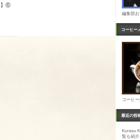
）】⑥
編集部お
コーヒー
コーヒー
最近の投
Kuras
覧も紹介