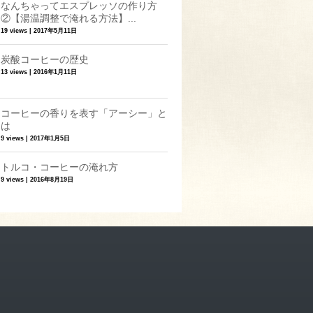
なんちゃってエスプレッソの作り方
②【湯温調整で淹れる方法】...
19 views
|
2017年5月11日
炭酸コーヒーの歴史
13 views
|
2016年1月11日
コーヒーの香りを表す「アーシー」と
は
9 views
|
2017年1月5日
トルコ・コーヒーの淹れ方
9 views
|
2016年8月19日