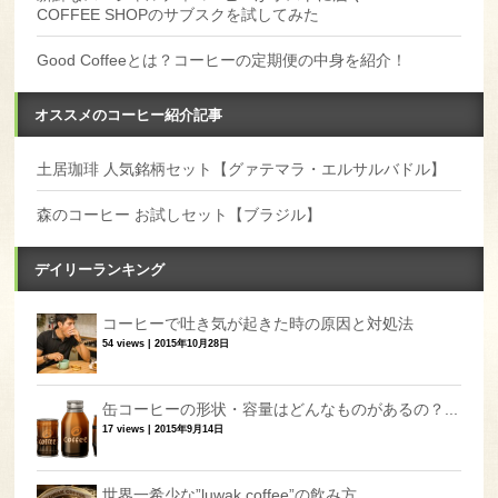
COFFEE SHOPのサブスクを試してみた
Good Coffeeとは？コーヒーの定期便の中身を紹介！
オススメのコーヒー紹介記事
土居珈琲 人気銘柄セット【グァテマラ・エルサルバドル】
森のコーヒー お試しセット【ブラジル】
デイリーランキング
コーヒーで吐き気が起きた時の原因と対処法
54 views
|
2015年10月28日
缶コーヒーの形状・容量はどんなものがあるの？...
17 views
|
2015年9月14日
世界一希少な”luwak coffee”の飲み方