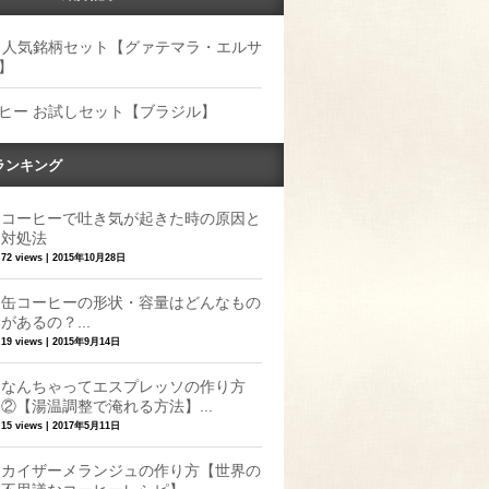
 人気銘柄セット【グァテマラ・エルサ
】
ヒー お試しセット【ブラジル】
ランキング
コーヒーで吐き気が起きた時の原因と
対処法
72 views
|
2015年10月28日
缶コーヒーの形状・容量はどんなもの
があるの？...
19 views
|
2015年9月14日
なんちゃってエスプレッソの作り方
②【湯温調整で淹れる方法】...
15 views
|
2017年5月11日
カイザーメランジュの作り方【世界の