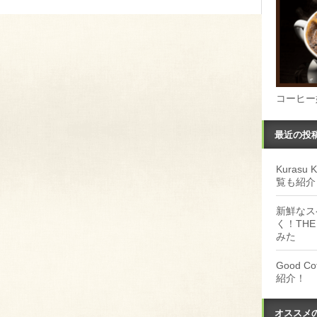
コーヒー
最近の投
Kuras
覧も紹介
新鮮なス
く！THE
みた
Good 
紹介！
オススメ