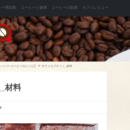
ヒー用語集
コーヒーと健康
コーヒーの効果
カフェレビュー
>
レーバーコーヒーのレシピ】
ザラメカプチーノ_材料
ノ_材料
s